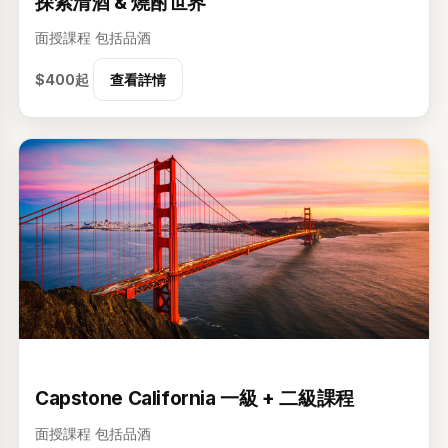
探索清酒 & 燒酎世界
密碼
面授課程
包括品酒
顯示
$400起
查看詳情
忘記密碼？
登入
建立帳戶
级
Capstone California 一級 + 二級課程
面授課程
包括品酒